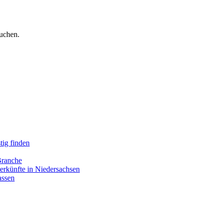
uchen.
tig finden
Branche
erkünfte in Niedersachsen
assen