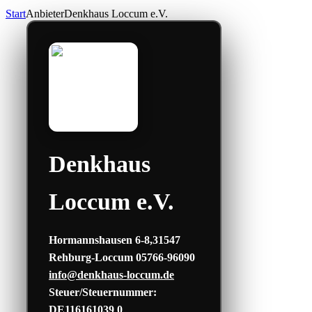
Start
Anbieter
Denkhaus Loccum e.V.
Denkhaus
Loccum e.V.
Hormannshausen 6-8,31547
Rehburg-Loccum
05766-96090
info@denkhaus-loccum.de
Steuer/Steuernummer:
DE116161039
0