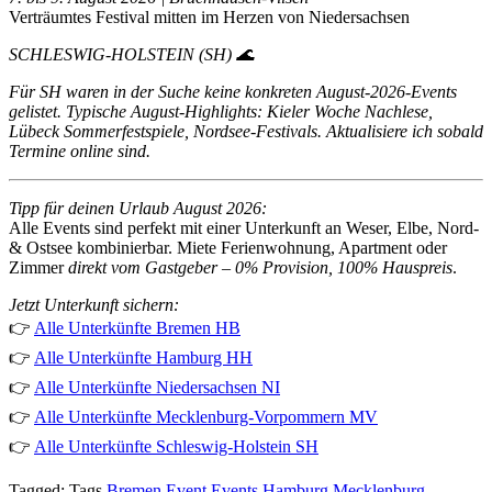
Verträumtes Festival mitten im Herzen von Niedersachsen
SCHLESWIG-HOLSTEIN (SH) 🌊
Für SH waren in der Suche keine konkreten August-2026-Events
gelistet. Typische August-Highlights: Kieler Woche Nachlese,
Lübeck Sommerfestspiele, Nordsee-Festivals. Aktualisiere ich sobald
Termine online sind.
Tipp für deinen Urlaub August 2026:
Alle Events sind perfekt mit einer Unterkunft an Weser, Elbe, Nord-
& Ostsee kombinierbar. Miete Ferienwohnung, Apartment oder
Zimmer
direkt vom Gastgeber – 0% Provision, 100% Hauspreis
.
Jetzt Unterkunft sichern:
👉
Alle Unterkünfte Bremen HB
👉
Alle Unterkünfte Hamburg HH
👉
Alle Unterkünfte Niedersachsen NI
👉
Alle Unterkünfte Mecklenburg-Vorpommern MV
👉
Alle Unterkünfte Schleswig-Holstein SH
Tagged:
Tags
Bremen
Event
Events
Hamburg
Mecklenburg-