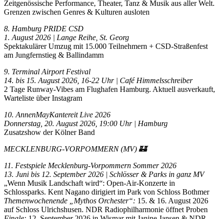
Zeitgenössische Performance, Theater, Tanz & Musik aus aller Welt.
Grenzen zwischen Genres & Kulturen ausloten
8. Hamburg PRIDE CSD
1. August 2026 | Lange Reihe, St. Georg
Spektakulärer Umzug mit 15.000 Teilnehmern + CSD-Straßenfest
am Jungfernstieg & Ballindamm
9. Terminal Airport Festival
14. bis 15. August 2026, 16-22 Uhr | Café Himmelsschreiber
2 Tage Runway-Vibes am Flughafen Hamburg. Aktuell ausverkauft,
Warteliste über Instagram
10. AnnenMayKantereit Live 2026
Donnerstag, 20. August 2026, 19:00 Uhr | Hamburg
Zusatzshow der Kölner Band
MECKLENBURG-VORPOMMERN (MV) 🏰
11. Festspiele Mecklenburg-Vorpommern Sommer 2026
13. Juni bis 12. September 2026 | Schlösser & Parks in ganz MV
„Wenn Musik Landschaft wird“: Open-Air-Konzerte in
Schlossparks. Kent Nagano dirigiert im Park von Schloss Bothmer
Themenwochenende „Mythos Orchester“:
15. & 16. August 2026
auf Schloss Ulrichshusen. NDR Radiophilharmonie öffnet Proben
Finale:
12. September 2026 in Wismar mit Janine Jansen & NDR