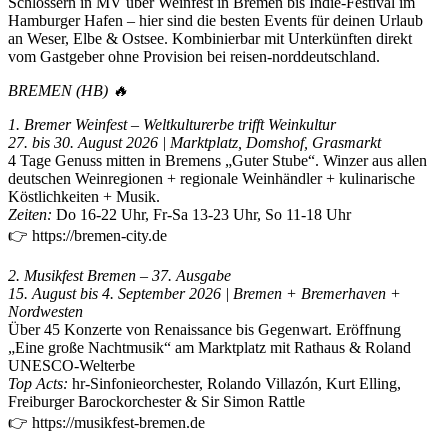
Schlössern in MV über Weinfest in Bremen bis Indie-Festival im
Hamburger Hafen – hier sind die besten Events für deinen Urlaub
an Weser, Elbe & Ostsee. Kombinierbar mit Unterkünften direkt
vom Gastgeber ohne Provision bei reisen-norddeutschland.
BREMEN (HB) 🔥
1. Bremer Weinfest – Weltkulturerbe trifft Weinkultur
27. bis 30. August 2026 | Marktplatz, Domshof, Grasmarkt
4 Tage Genuss mitten in Bremens „Guter Stube“. Winzer aus allen
deutschen Weinregionen + regionale Weinhändler + kulinarische
Köstlichkeiten + Musik.
Zeiten:
Do 16-22 Uhr, Fr-Sa 13-23 Uhr, So 11-18 Uhr
👉 https://bremen-city.de
2. Musikfest Bremen – 37. Ausgabe
15. August bis 4. September 2026 | Bremen + Bremerhaven +
Nordwesten
Über 45 Konzerte von Renaissance bis Gegenwart. Eröffnung
„Eine große Nachtmusik“ am Marktplatz mit Rathaus & Roland
UNESCO-Welterbe
Top Acts:
hr-Sinfonieorchester, Rolando Villazón, Kurt Elling,
Freiburger Barockorchester & Sir Simon Rattle
👉 https://musikfest-bremen.de