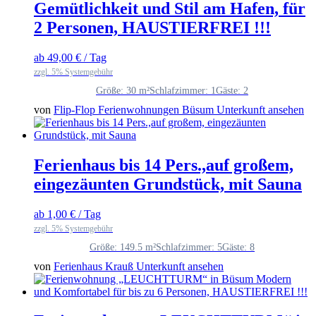
Gemütlichkeit und Stil am Hafen, für
2 Personen, HAUSTIERFREI !!!
ab
49,00
€
/ Tag
zzgl. 5% Systemgebühr
Größe: 30 m²
Schlafzimmer: 1
Gäste: 2
von
Flip-Flop Ferienwohnungen Büsum
Unterkunft ansehen
Ferienhaus bis 14 Pers.,auf großem,
eingezäunten Grundstück, mit Sauna
ab
1,00
€
/ Tag
zzgl. 5% Systemgebühr
Größe: 149.5 m²
Schlafzimmer: 5
Gäste: 8
von
Ferienhaus Krauß
Unterkunft ansehen