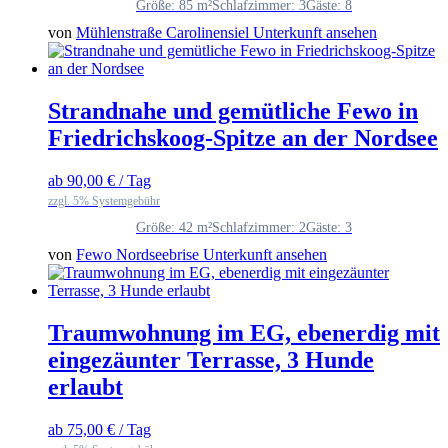
Größe: 85 m²
Schlafzimmer: 3
Gäste: 8
von
Mühlenstraße Carolinensiel
Unterkunft ansehen
Strandnahe und gemütliche Fewo in
Friedrichskoog-Spitze an der Nordsee
ab
90,00
€
/ Tag
zzgl. 5% Systemgebühr
Größe: 42 m²
Schlafzimmer: 2
Gäste: 3
von
Fewo Nordseebrise
Unterkunft ansehen
Traumwohnung im EG, ebenerdig mit
eingezäunter Terrasse, 3 Hunde
erlaubt
ab
75,00
€
/ Tag