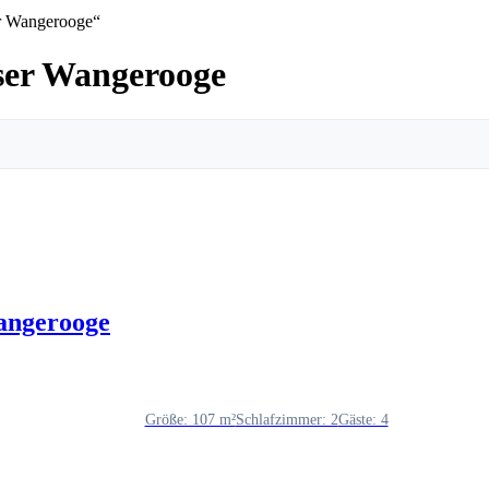
er Wangerooge“
ser Wangerooge
angerooge
Größe: 107 m²
Schlafzimmer: 2
Gäste: 4