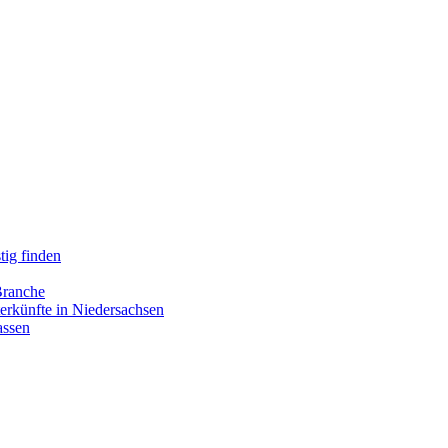
tig finden
Branche
erkünfte in Niedersachsen
assen