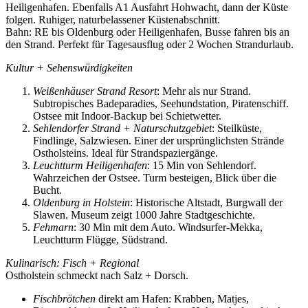
Heiligenhafen. Ebenfalls A1 Ausfahrt Hohwacht, dann der Küste
folgen. Ruhiger, naturbelassener Küstenabschnitt.
Bahn: RE bis Oldenburg oder Heiligenhafen, Busse fahren bis an
den Strand. Perfekt für Tagesausflug oder 2 Wochen Strandurlaub.
Kultur + Sehenswürdigkeiten
Weißenhäuser Strand Resort
: Mehr als nur Strand.
Subtropisches Badeparadies, Seehundstation, Piratenschiff.
Ostsee mit Indoor-Backup bei Schietwetter.
Sehlendorfer Strand + Naturschutzgebiet
: Steilküste,
Findlinge, Salzwiesen. Einer der ursprünglichsten Strände
Ostholsteins. Ideal für Strandspaziergänge.
Leuchtturm Heiligenhafen
: 15 Min von Sehlendorf.
Wahrzeichen der Ostsee. Turm besteigen, Blick über die
Bucht.
Oldenburg in Holstein
: Historische Altstadt, Burgwall der
Slawen. Museum zeigt 1000 Jahre Stadtgeschichte.
Fehmarn
: 30 Min mit dem Auto. Windsurfer-Mekka,
Leuchtturm Flügge, Südstrand.
Kulinarisch: Fisch + Regional
Ostholstein schmeckt nach Salz + Dorsch.
Fischbrötchen
direkt am Hafen: Krabben, Matjes,