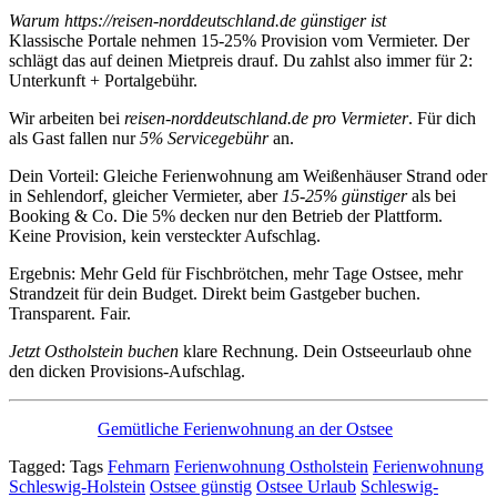
Warum https://reisen-norddeutschland.de günstiger ist
Klassische Portale nehmen 15-25% Provision vom Vermieter. Der
schlägt das auf deinen Mietpreis drauf. Du zahlst also immer für 2:
Unterkunft + Portalgebühr.
Wir arbeiten bei
reisen-norddeutschland.de
pro Vermieter
. Für dich
als Gast fallen nur
5% Servicegebühr
an.
Dein Vorteil: Gleiche Ferienwohnung am Weißenhäuser Strand oder
in Sehlendorf, gleicher Vermieter, aber
15-25% günstiger
als bei
Booking & Co. Die 5% decken nur den Betrieb der Plattform.
Keine Provision, kein versteckter Aufschlag.
Ergebnis: Mehr Geld für Fischbrötchen, mehr Tage Ostsee, mehr
Strandzeit für dein Budget. Direkt beim Gastgeber buchen.
Transparent. Fair.
Jetzt Ostholstein buchen
klare Rechnung. Dein Ostseeurlaub ohne
den dicken Provisions-Aufschlag.
Gemütliche Ferienwohnung an der Ostsee
Tagged:
Tags
Fehmarn
Ferienwohnung Ostholstein
Ferienwohnung
Schleswig-Holstein
Ostsee günstig
Ostsee Urlaub
Schleswig-