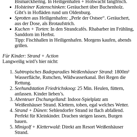
Bismarckhering. In Heiligenhafen + Hohwacht fangfrisch.
Holsteiner Katenschinken
: Geräuchert über Buchenholz.
Gibt’s in Hofläden rund um Oldenburg.
Sprotten
aus Heiligenhafen: „Perle der Ostsee“. Geräuchert,
aus der Dose, als Brotaufstrich.
Kuchen + Torten
: In den Strandcafés. Rhabarber im Frühling,
Sanddorn im Herbst.
Tipp: Fischhallen in Heiligenhafen. Morgens kaufen, abends
grillen.
Für Kinder: Strand + Action
Langweilig wird’s hier nicht:
Subtropisches Badeparadies Weißenhäuser Strand
: 1800m²
Wasserfläche, Rutschen, Wildwasserkanal. Bei Regen die
Rettung.
Seehundstation Friedrichskoog
: 25 Min. Heulen, füttern,
anfassen. Kinder lieben’s.
Abenteuer Dschungelland
: Indoor-Spielplatz am
Weißenhäuser Strand. Klettern, toben, egal welches Wetter.
Strand + Dünen
: Sehlendorfer Strand ist flach abfallend.
Perfekt für Kleinkinder. Drachen steigen lassen, Burgen
bauen.
Minigolf + Kletterwald
: Direkt am Resort Weißenhäuser
Strand.