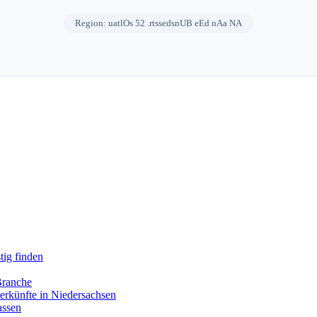
Region: uatlOs 52 .rtssedsnUB eEd nAa NA
tig finden
Branche
erkünfte in Niedersachsen
assen