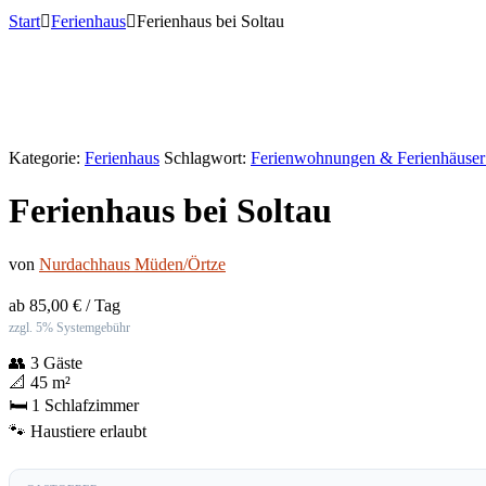
Start
Ferienhaus
Ferienhaus bei Soltau
Kategorie:
Ferienhaus
Schlagwort:
Ferienwohnungen & Ferienhäuser
Ferienhaus bei Soltau
von
Nurdachhaus Müden/Örtze
ab
85,00
€
/ Tag
zzgl. 5% Systemgebühr
👥
3 Gäste
📐
45 m²
🛏️
1 Schlafzimmer
🐾 Haustiere erlaubt