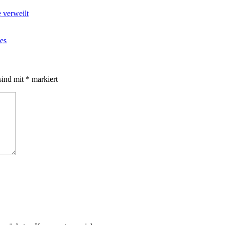
 verweilt
es
sind mit
*
markiert