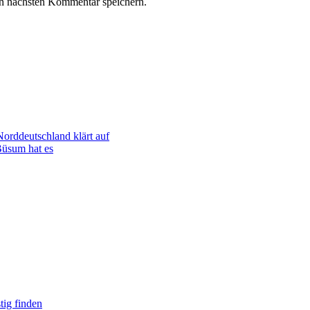
n nächsten Kommentar speichern.
orddeutschland klärt auf
Büsum hat es
tig finden