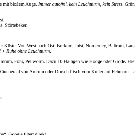
aße mit bloßem Auge.
Immer autofrei, kein Leuchtturm, kein Stress.
Grüne 
st.
, Störtebeker.
der Küste. Von West nach Ost: Borkum, Juist, Norderney, Baltrum, Lan
i + Ruhe ohne Leuchtturm.
 Amrum, Föhr, Pellworm. Dazu 10 Halligen wie Hooge oder Gröde. Hier 
Räucheraal von Amrum oder Dorsch frisch vom Kutter auf Fehmarn –
:
.
e“. Google filtert direkt.