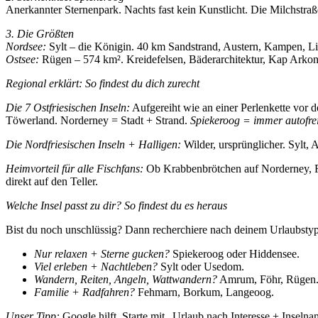
Anerkannter Sternenpark. Nachts fast kein Kunstlicht. Die Milchstr
3. Die Größten
Nordsee:
Sylt – die Königin. 40 km Sandstrand, Austern, Kampen, Li
Ostsee:
Rügen – 574 km². Kreidefelsen, Bäderarchitektur, Kap Arkona
Regional erklärt: So findest du dich zurecht
Die 7 Ostfriesischen Inseln:
Aufgereiht wie an einer Perlenkette vor 
Töwerland. Norderney = Stadt + Strand.
Spiekeroog = immer autofre
Die Nordfriesischen Inseln + Halligen:
Wilder, ursprünglicher. Sylt,
Heimvorteil für alle Fischfans:
Ob Krabbenbrötchen auf Norderney, 
direkt auf den Teller.
Welche Insel passt zu dir? So findest du es heraus
Bist du noch unschlüssig? Dann recherchiere nach deinem Urlaubstyp
Nur relaxen + Sterne gucken?
Spiekeroog oder Hiddensee.
Viel erleben + Nachtleben?
Sylt oder Usedom.
Wandern, Reiten, Angeln, Wattwandern?
Amrum, Föhr, Rügen
Familie + Radfahren?
Fehmarn, Borkum, Langeoog.
Unser Tipp:
Google hilft. Starte mit „Urlaub nach Interesse + Inselnam